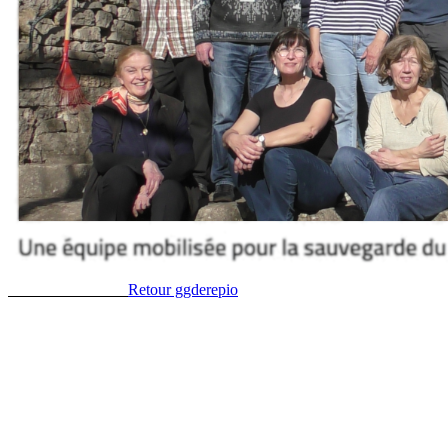
R
etour ggderepio