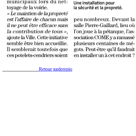
R
etour ggderepio