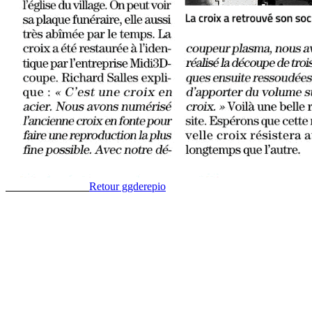
R
etour ggderepio