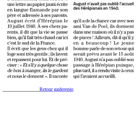
R
etour ggderepio